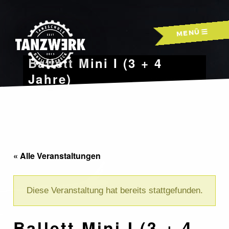
Skip
to
MENÜ
content
Ballett Mini I (3 + 4
Jahre)
« Alle Veranstaltungen
Diese Veranstaltung hat bereits stattgefunden.
Ballett Mini I (3 + 4