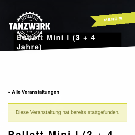
Skip
to
MENÜ
content
Ballett Mini I (3 + 4
Jahre)
« Alle Veranstaltungen
Diese Veranstaltung hat bereits stattgefunden.
Ballett Mini I (3 + 4