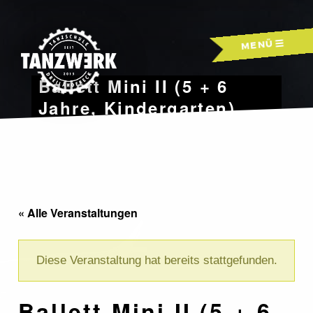
Skip
to
MENÜ
content
Ballett Mini II (5 + 6
Jahre, Kindergarten)
« Alle Veranstaltungen
Diese Veranstaltung hat bereits stattgefunden.
Ballett Mini II (5 + 6