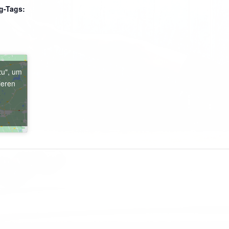
g-Tags:
zu", um
ieren
e