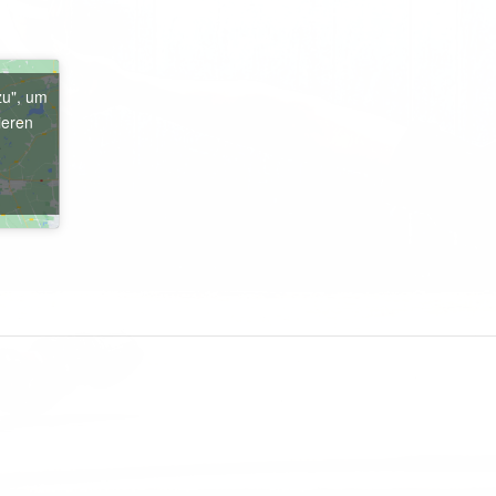
zu", um
ieren
e