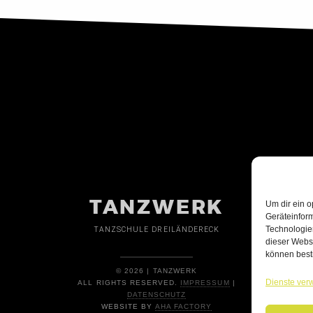
TANZWERK
Um dir ein o
Geräteinfor
Technologien
TANZSCHULE DREILÄNDERECK
dieser Websi
können best
© 2026 | TANZWERK
Dienste ver
ALL RIGHTS RESERVED.
IMPRESSUM
|
DATENSCHUTZ
WEBSITE BY
AHA FACTORY