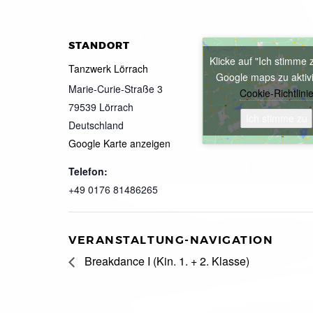
STANDORT
Klicke auf "Ich stimme 
Tanzwerk Lörrach
Google maps zu aktiv
Marie-Curie-Straße 3
Cookie-Richtlini
79539
Lörrach
Ich stimme zu
Deutschland
Google Karte anzeigen
Telefon:
+49 0176 81486265
VERANSTALTUNG-NAVIGATION
Breakdance I (Kin. 1. + 2. Klasse)