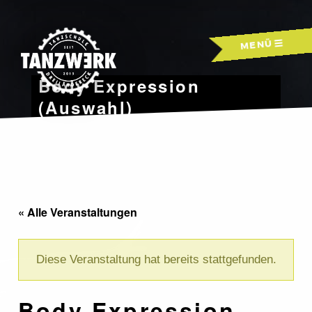
Skip
to
MENÜ
content
Body Expression
(Auswahl)
« Alle Veranstaltungen
Diese Veranstaltung hat bereits stattgefunden.
Body Expression