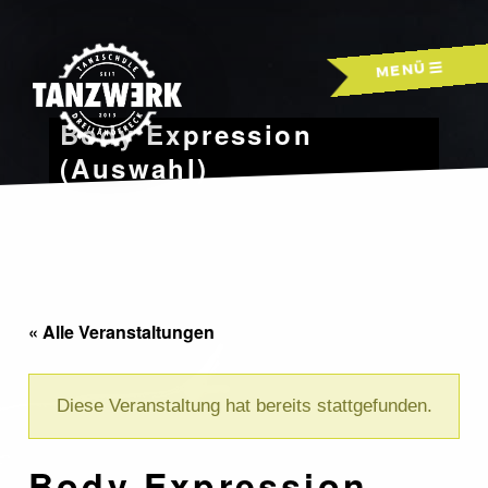
Skip
to
MENÜ
content
Body Expression
(Auswahl)
« Alle Veranstaltungen
Diese Veranstaltung hat bereits stattgefunden.
Body Expression