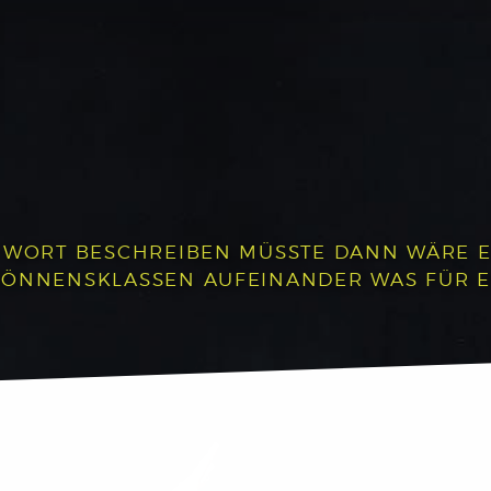
 WORT BESCHREIBEN MÜSSTE DANN WÄRE ES:
 KÖNNENSKLASSEN AUFEINANDER WAS FÜR 