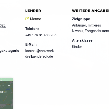
LEHRER
WEITERE ANGABE
Mentor
Zielgruppe
2023
Anfänger, mittleres
Telefon:
Niveau, Fortgeschritten
+49 176 81 486 265
Altersklasse
E-Mail:
Kinder
gskategorie
kontakt@tanzwerk-
dreilaendereck.de
zu", um
ieren
e