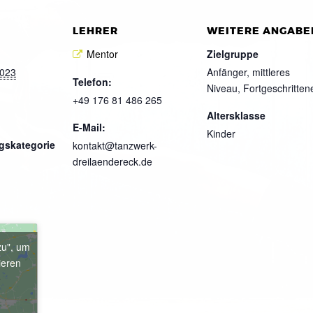
LEHRER
WEITERE ANGABE
Mentor
Zielgruppe
2023
Anfänger, mittleres
Telefon:
Niveau, Fortgeschritten
+49 176 81 486 265
Altersklasse
E-Mail:
Kinder
gskategorie
kontakt@tanzwerk-
dreilaendereck.de
zu", um
ieren
e