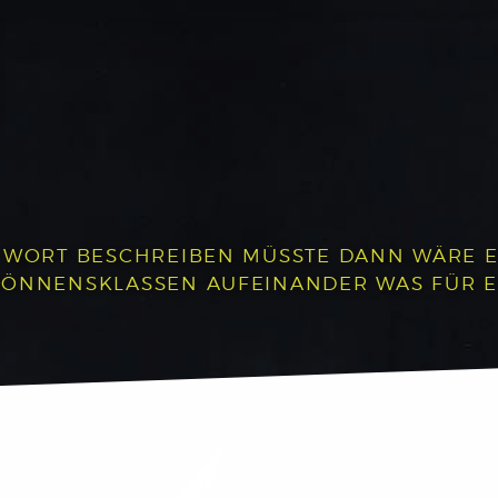
 WORT BESCHREIBEN MÜSSTE DANN WÄRE ES:
 KÖNNENSKLASSEN AUFEINANDER WAS FÜR 