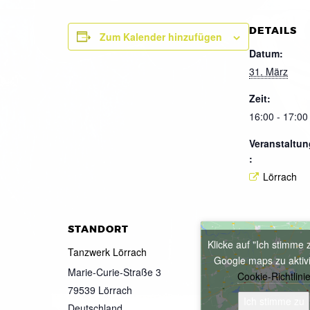
DETAILS
Zum Kalender hinzufügen
Datum:
31. März
Zeit:
16:00 - 17:00
Veranstaltun
:
Lörrach
STANDORT
Klicke auf "Ich stimme 
Tanzwerk Lörrach
Google maps zu aktiv
Marie-Curie-Straße 3
Cookie-Richtlini
79539
Lörrach
Ich stimme zu
Deutschland