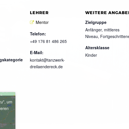
LEHRER
WEITERE ANGABE
Mentor
Zielgruppe
Anfänger, mittleres
Telefon:
Niveau, Fortgeschritten
+49 176 81 486 265
Altersklasse
E-Mail:
Kinder
gskategorie
kontakt@tanzwerk-
dreilaendereck.de
zu", um
ieren
e