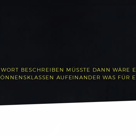
 WORT BESCHREIBEN MÜSSTE DANN WÄRE ES:
 KÖNNENSKLASSEN AUFEINANDER WAS FÜR 