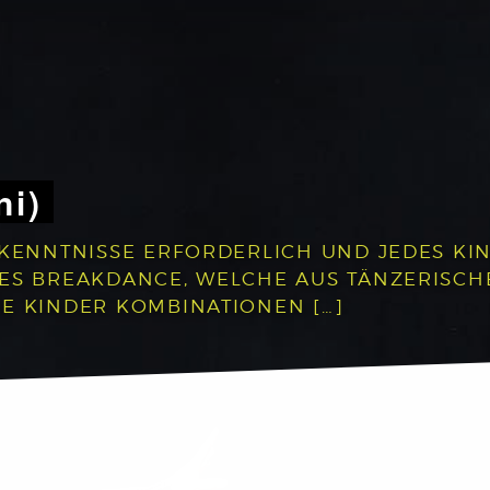
ni)
RKENNTNISSE ERFORDERLICH UND JEDES KIN
DES BREAKDANCE, WELCHE AUS TÄNZERISC
E KINDER KOMBINATIONEN […]