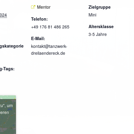
Mentor
Zielgruppe
2024
Mini
Telefon:
Altersklasse
+49 176 81 486 265
3-5 Jahre
E-Mail:
gskategorie
kontakt@tanzwerk-
dreilaendereck.de
g-Tags:
zu", um
ieren
e