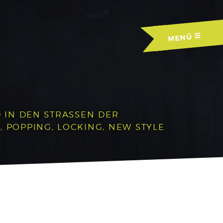
MENÜ
IN DEN STRASSEN DER A
OPPING, LOCKING, NEW STYLE U