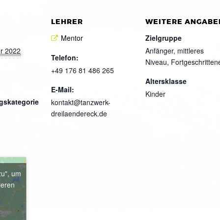
LEHRER
WEITERE ANGABE
Mentor
Zielgruppe
r 2022
Anfänger, mittleres
Telefon:
Niveau, Fortgeschritten
+49 176 81 486 265
Altersklasse
E-Mail:
Kinder
gskategorie
kontakt@tanzwerk-
dreilaendereck.de
zu", um
ieren
e