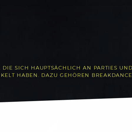
, DIE SICH HAUPTSÄCHLICH AN PARTIES UND 
LT HABEN. DAZU GEHÖREN BREAKDANCE, P