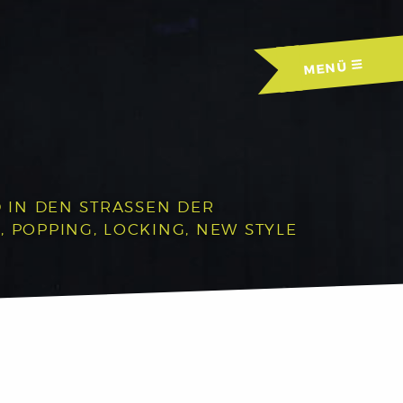
MENÜ
IN DEN STRASSEN DER A
OPPING, LOCKING, NEW STYLE U