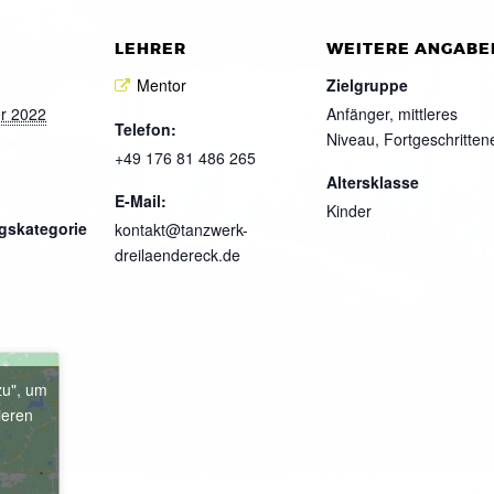
LEHRER
WEITERE ANGABE
Mentor
Zielgruppe
r 2022
Anfänger, mittleres
Telefon:
Niveau, Fortgeschritten
+49 176 81 486 265
Altersklasse
E-Mail:
Kinder
gskategorie
kontakt@tanzwerk-
dreilaendereck.de
zu", um
ieren
e