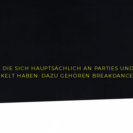
, DIE SICH HAUPTSÄCHLICH AN PARTIES UND 
LT HABEN. DAZU GEHÖREN BREAKDANCE, P