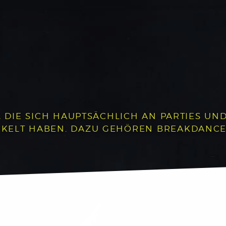
, DIE SICH HAUPTSÄCHLICH AN PARTIES UND 
LT HABEN. DAZU GEHÖREN BREAKDANCE, P