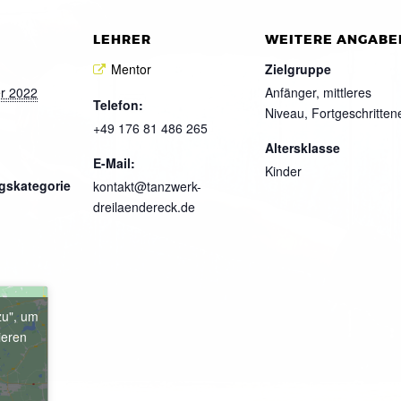
LEHRER
WEITERE ANGABE
Mentor
Zielgruppe
r 2022
Anfänger, mittleres
Telefon:
Niveau, Fortgeschritten
+49 176 81 486 265
Altersklasse
E-Mail:
Kinder
gskategorie
kontakt@tanzwerk-
dreilaendereck.de
zu", um
ieren
e