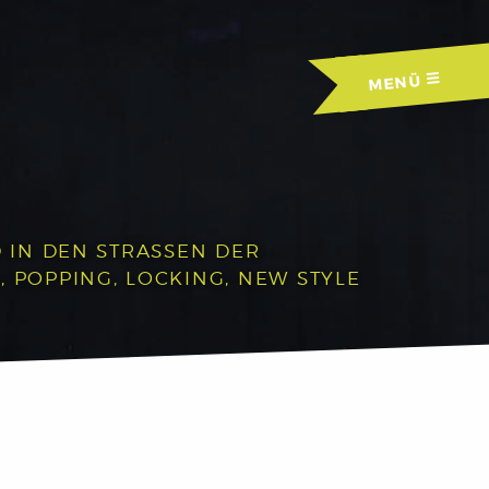
MENÜ
IN DEN STRASSEN DER A
OPPING, LOCKING, NEW STYLE U