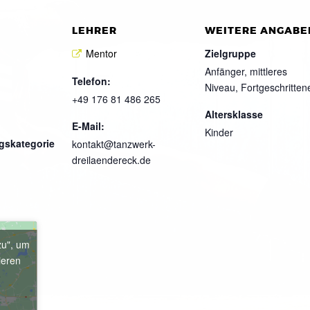
LEHRER
WEITERE ANGABE
Mentor
Zielgruppe
Anfänger, mittleres
Telefon:
Niveau, Fortgeschritten
+49 176 81 486 265
Altersklasse
E-Mail:
Kinder
gskategorie
kontakt@tanzwerk-
dreilaendereck.de
zu", um
ieren
e