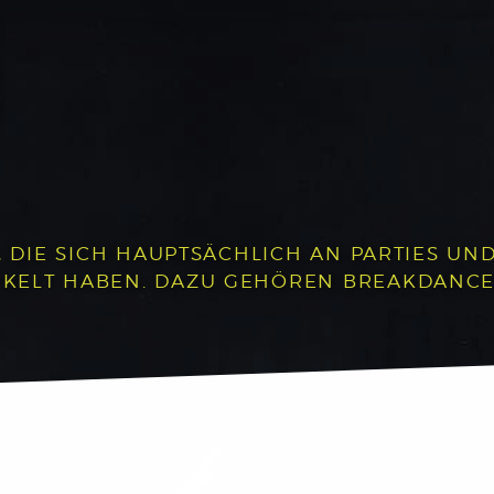
, DIE SICH HAUPTSÄCHLICH AN PARTIES UND 
LT HABEN. DAZU GEHÖREN BREAKDANCE, P