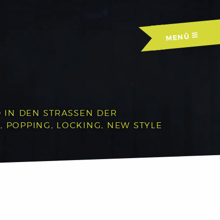
MENÜ
IN DEN STRASSEN DER A
OPPING, LOCKING, NEW STYLE U