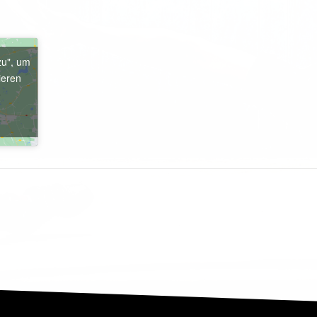
zu", um
ieren
e