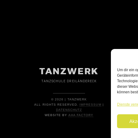
TANZWERK
Um dir ein o
Geräteinfor
Technologien
TANZSCHULE DREILÄNDERECK
dieser Websi
können best
© 2026 | TANZWERK
Dienste ver
ALL RIGHTS RESERVED.
IMPRESSUM
|
DATENSCHUTZ
WEBSITE BY
AHA FACTORY
Akz