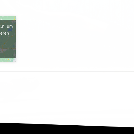
zu", um
ieren
e