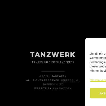
TANZWERK
Um dir ein o
Geräteinfor
Technologien
TANZSCHULE DREILÄNDERECK
dieser Websi
können best
© 2026 | TANZWERK
Dienste ver
ALL RIGHTS RESERVED.
IMPRESSUM
|
DATENSCHUTZ
WEBSITE BY
AHA FACTORY
Akz