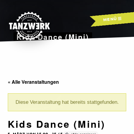
Skip
to
MENÜ
content
Kids Dance (Mini)
« Alle Veranstaltungen
Diese Veranstaltung hat bereits stattgefunden.
Kids Dance (Mini)