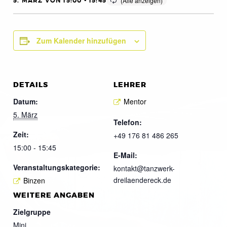
5. MÄRZ VON 15:00
-
15:45
Zum Kalender hinzufügen
DETAILS
LEHRER
Datum:
Mentor
5. März
Telefon:
Zeit:
+49 176 81 486 265
15:00 - 15:45
E-Mail:
Veranstaltungskategorie:
kontakt@tanzwerk-
dreilaendereck.de
Binzen
WEITERE ANGABEN
Zielgruppe
Mini