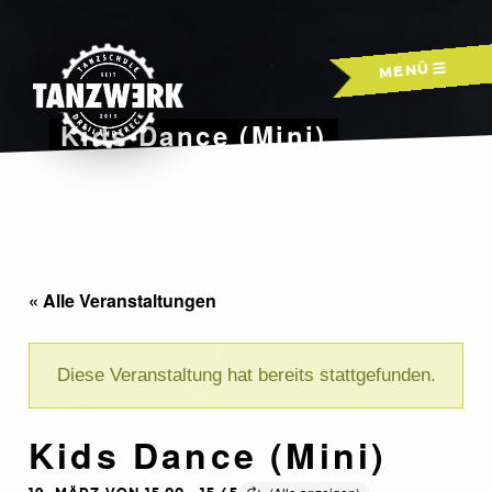
Skip
to
MENÜ
content
Kids Dance (Mini)
« Alle Veranstaltungen
Diese Veranstaltung hat bereits stattgefunden.
Kids Dance (Mini)