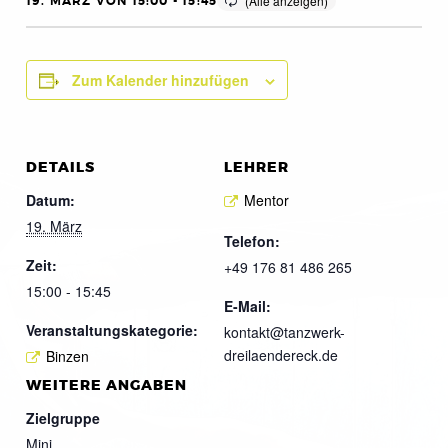
19. MÄRZ VON 15:00
-
15:45
Zum Kalender hinzufügen
DETAILS
LEHRER
Datum:
Mentor
19. März
Telefon:
Zeit:
+49 176 81 486 265
15:00 - 15:45
E-Mail:
Veranstaltungskategorie:
kontakt@tanzwerk-
dreilaendereck.de
Binzen
WEITERE ANGABEN
Zielgruppe
Mini