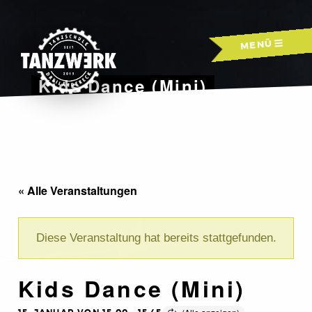
Skip
to
MENÜ
content
Kids Dance (Mini)
« Alle Veranstaltungen
Diese Veranstaltung hat bereits stattgefunden.
Kids Dance (Mini)