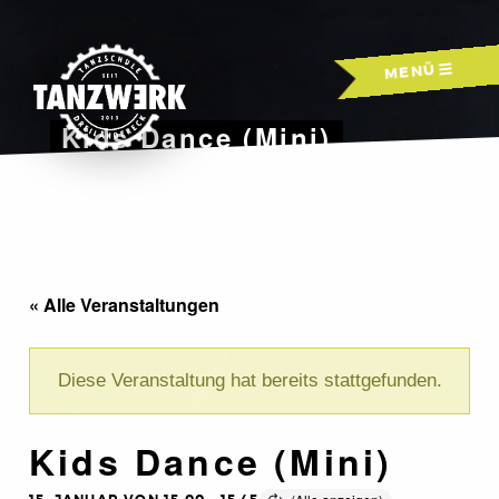
Skip
to
MENÜ
content
Kids Dance (Mini)
« Alle Veranstaltungen
Diese Veranstaltung hat bereits stattgefunden.
Kids Dance (Mini)