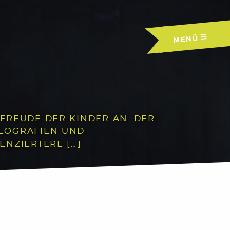
MENÜ
FREUDE DER KINDER AN. DER
REOGRAFIEN UND
ENZIERTERE […]