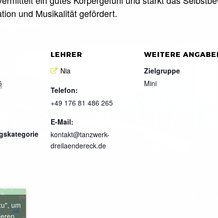
tion und Musikalität gefördert.
LEHRER
WEITERE ANGABE
Nia
Zielgruppe
5
Mini
Telefon:
+49 176 81 486 265
E-Mail:
gskategorie
kontakt@tanzwerk-
dreilaendereck.de
zu", um
ieren