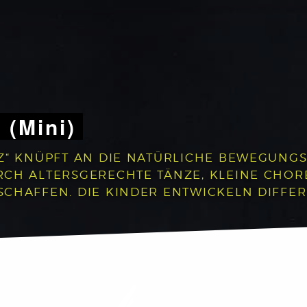
 (Mini)
Z“ KNÜPFT AN DIE NATÜRLICHE BEWEGUNGS
RCH ALTERSGERECHTE TÄNZE, KLEINE CHO
CHAFFEN. DIE KINDER ENTWICKELN DIFFER