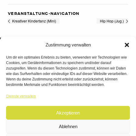
VERANSTALTUNG-NAVIGATION
Kreativer Kindertanz (Mini)
Hip Hop (Jug.)
Zustimmung verwalten
Um dir ein optimales Erlebnis zu bieten, verwenden wir Technologien wie
Cookies, um Geräteinformationen zu speichern und/oder darauf
zuzugreifen. Wenn du diesen Technologien zustimmst, können wir Daten
wie das Surfverhalten oder eindeutige IDs auf dieser Website verarbeiten.
Wenn du deine Zustimmung nicht erteilst oder zurückziehst, können
bestimmte Merkmale und Funktionen beeinträchtigt werden.
TANZWERK
Dienste verwalten
TANZSCHULE DREILÄNDERECK
Akzeptieren
© 2026 | TANZWERK
ALL RIGHTS RESERVED.
IMPRESSUM
|
Ablehnen
DATENSCHUTZ
WEBSITE BY
AHA FACTORY