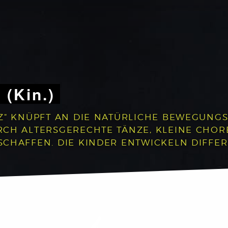
 (Kin.)
Z“ KNÜPFT AN DIE NATÜRLICHE BEWEGUNGS
RCH ALTERSGERECHTE TÄNZE, KLEINE CHO
CHAFFEN. DIE KINDER ENTWICKELN DIFFER