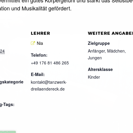
tion und Musikalität gefördert.
LEHRER
WEITERE ANGABE
Nia
Zielgruppe
024
Anfänger, Mädchen,
Telefon:
Jungen
+49 176 81 486 265
Altersklasse
E-Mail:
Kinder
gskategorie
kontakt@tanzwerk-
dreilaendereck.de
g-Tags: