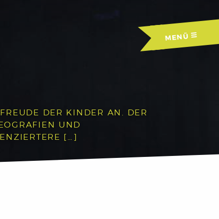
MENÜ
FREUDE DER KINDER AN. DER
REOGRAFIEN UND
ENZIERTERE […]