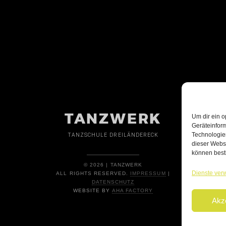
TANZWERK
Um dir ein o
Geräteinfor
Technologien
TANZSCHULE DREILÄNDERECK
dieser Websi
können best
© 2026 | TANZWERK
Dienste ver
ALL RIGHTS RESERVED.
IMPRESSUM
|
DATENSCHUTZ
WEBSITE BY
AHA FACTORY
Akz