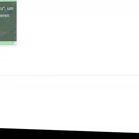
zu", um
ieren
e