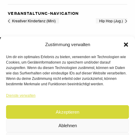
VERANSTALTUNG-NAVIGATION
Kreativer Kindertanz (Mini)
Hip Hop (Jug.)
Zustimmung verwalten
Um dir ein optimales Erlebnis zu bieten, verwenden wir Technologien wie
Cookies, um Geräteinformationen zu speichern und/oder darauf
zuzugreifen. Wenn du diesen Technologien zustimmst, können wir Daten
wie das Surfverhalten oder eindeutige IDs auf dieser Website verarbeiten.
Wenn du deine Zustimmung nicht erteilst oder zurückziehst, können
bestimmte Merkmale und Funktionen beeinträchtigt werden.
TANZWERK
Dienste verwalten
TANZSCHULE DREILÄNDERECK
Akzeptieren
© 2026 | TANZWERK
ALL RIGHTS RESERVED.
IMPRESSUM
|
Ablehnen
DATENSCHUTZ
WEBSITE BY
AHA FACTORY