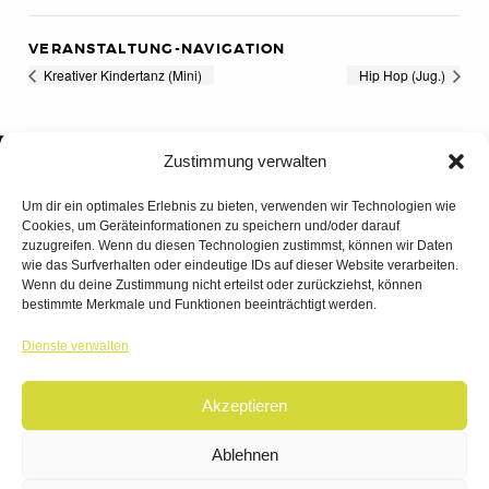
VERANSTALTUNG-NAVIGATION
Kreativer Kindertanz (Mini)
Hip Hop (Jug.)
Zustimmung verwalten
Um dir ein optimales Erlebnis zu bieten, verwenden wir Technologien wie
Cookies, um Geräteinformationen zu speichern und/oder darauf
zuzugreifen. Wenn du diesen Technologien zustimmst, können wir Daten
wie das Surfverhalten oder eindeutige IDs auf dieser Website verarbeiten.
Wenn du deine Zustimmung nicht erteilst oder zurückziehst, können
bestimmte Merkmale und Funktionen beeinträchtigt werden.
TANZWERK
Dienste verwalten
TANZSCHULE DREILÄNDERECK
Akzeptieren
© 2026 | TANZWERK
ALL RIGHTS RESERVED.
IMPRESSUM
|
Ablehnen
DATENSCHUTZ
WEBSITE BY
AHA FACTORY