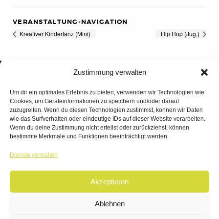
VERANSTALTUNG-NAVIGATION
Kreativer Kindertanz (Mini)
Hip Hop (Jug.)
Zustimmung verwalten
Um dir ein optimales Erlebnis zu bieten, verwenden wir Technologien wie
Cookies, um Geräteinformationen zu speichern und/oder darauf
zuzugreifen. Wenn du diesen Technologien zustimmst, können wir Daten
wie das Surfverhalten oder eindeutige IDs auf dieser Website verarbeiten.
Wenn du deine Zustimmung nicht erteilst oder zurückziehst, können
bestimmte Merkmale und Funktionen beeinträchtigt werden.
TANZWERK
Dienste verwalten
TANZSCHULE DREILÄNDERECK
Akzeptieren
© 2026 | TANZWERK
ALL RIGHTS RESERVED.
IMPRESSUM
|
Ablehnen
DATENSCHUTZ
WEBSITE BY
AHA FACTORY