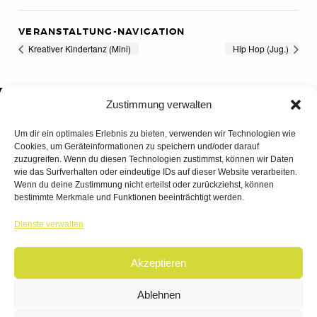
VERANSTALTUNG-NAVIGATION
Kreativer Kindertanz (Mini)
Hip Hop (Jug.)
Zustimmung verwalten
Um dir ein optimales Erlebnis zu bieten, verwenden wir Technologien wie
Cookies, um Geräteinformationen zu speichern und/oder darauf
zuzugreifen. Wenn du diesen Technologien zustimmst, können wir Daten
wie das Surfverhalten oder eindeutige IDs auf dieser Website verarbeiten.
Wenn du deine Zustimmung nicht erteilst oder zurückziehst, können
bestimmte Merkmale und Funktionen beeinträchtigt werden.
TANZWERK
Dienste verwalten
TANZSCHULE DREILÄNDERECK
Akzeptieren
© 2026 | TANZWERK
ALL RIGHTS RESERVED.
IMPRESSUM
|
Ablehnen
DATENSCHUTZ
WEBSITE BY
AHA FACTORY