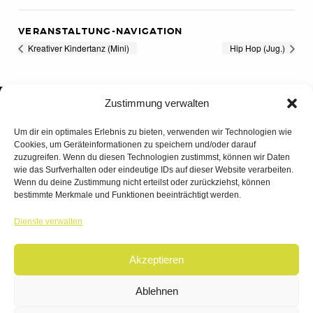
VERANSTALTUNG-NAVIGATION
Kreativer Kindertanz (Mini)
Hip Hop (Jug.)
Zustimmung verwalten
Um dir ein optimales Erlebnis zu bieten, verwenden wir Technologien wie
Cookies, um Geräteinformationen zu speichern und/oder darauf
zuzugreifen. Wenn du diesen Technologien zustimmst, können wir Daten
wie das Surfverhalten oder eindeutige IDs auf dieser Website verarbeiten.
Wenn du deine Zustimmung nicht erteilst oder zurückziehst, können
bestimmte Merkmale und Funktionen beeinträchtigt werden.
TANZWERK
Dienste verwalten
TANZSCHULE DREILÄNDERECK
Akzeptieren
© 2026 | TANZWERK
ALL RIGHTS RESERVED.
IMPRESSUM
|
Ablehnen
DATENSCHUTZ
WEBSITE BY
AHA FACTORY