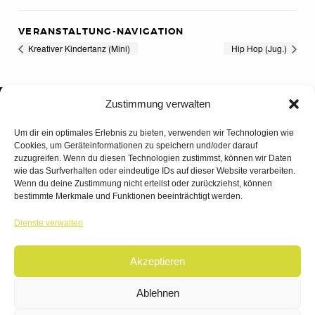
VERANSTALTUNG-NAVIGATION
Kreativer Kindertanz (Mini)
Hip Hop (Jug.)
Zustimmung verwalten
Um dir ein optimales Erlebnis zu bieten, verwenden wir Technologien wie
Cookies, um Geräteinformationen zu speichern und/oder darauf
zuzugreifen. Wenn du diesen Technologien zustimmst, können wir Daten
wie das Surfverhalten oder eindeutige IDs auf dieser Website verarbeiten.
Wenn du deine Zustimmung nicht erteilst oder zurückziehst, können
bestimmte Merkmale und Funktionen beeinträchtigt werden.
TANZWERK
Dienste verwalten
TANZSCHULE DREILÄNDERECK
Akzeptieren
© 2026 | TANZWERK
ALL RIGHTS RESERVED.
IMPRESSUM
|
Ablehnen
DATENSCHUTZ
WEBSITE BY
AHA FACTORY