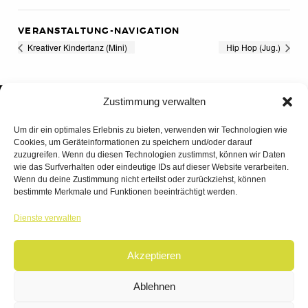
VERANSTALTUNG-NAVIGATION
Kreativer Kindertanz (Mini)
Hip Hop (Jug.)
Zustimmung verwalten
Um dir ein optimales Erlebnis zu bieten, verwenden wir Technologien wie
Cookies, um Geräteinformationen zu speichern und/oder darauf
zuzugreifen. Wenn du diesen Technologien zustimmst, können wir Daten
wie das Surfverhalten oder eindeutige IDs auf dieser Website verarbeiten.
Wenn du deine Zustimmung nicht erteilst oder zurückziehst, können
bestimmte Merkmale und Funktionen beeinträchtigt werden.
TANZWERK
Dienste verwalten
TANZSCHULE DREILÄNDERECK
Akzeptieren
© 2026 | TANZWERK
ALL RIGHTS RESERVED.
IMPRESSUM
|
Ablehnen
DATENSCHUTZ
WEBSITE BY
AHA FACTORY