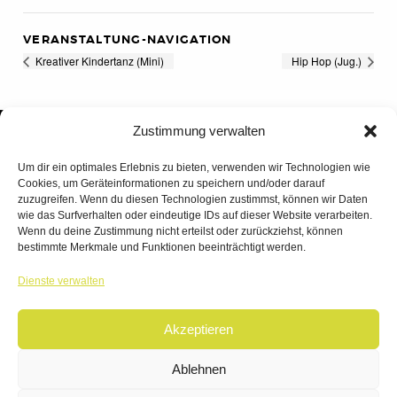
VERANSTALTUNG-NAVIGATION
Kreativer Kindertanz (Mini)
Hip Hop (Jug.)
Zustimmung verwalten
Um dir ein optimales Erlebnis zu bieten, verwenden wir Technologien wie
Cookies, um Geräteinformationen zu speichern und/oder darauf
zuzugreifen. Wenn du diesen Technologien zustimmst, können wir Daten
wie das Surfverhalten oder eindeutige IDs auf dieser Website verarbeiten.
Wenn du deine Zustimmung nicht erteilst oder zurückziehst, können
bestimmte Merkmale und Funktionen beeinträchtigt werden.
TANZWERK
Dienste verwalten
TANZSCHULE DREILÄNDERECK
Akzeptieren
© 2026 | TANZWERK
ALL RIGHTS RESERVED.
IMPRESSUM
|
Ablehnen
DATENSCHUTZ
WEBSITE BY
AHA FACTORY