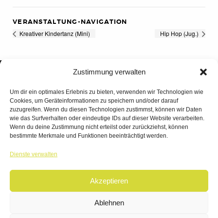
VERANSTALTUNG-NAVIGATION
Kreativer Kindertanz (Mini)
Hip Hop (Jug.)
Zustimmung verwalten
Um dir ein optimales Erlebnis zu bieten, verwenden wir Technologien wie
Cookies, um Geräteinformationen zu speichern und/oder darauf
zuzugreifen. Wenn du diesen Technologien zustimmst, können wir Daten
wie das Surfverhalten oder eindeutige IDs auf dieser Website verarbeiten.
Wenn du deine Zustimmung nicht erteilst oder zurückziehst, können
bestimmte Merkmale und Funktionen beeinträchtigt werden.
TANZWERK
Dienste verwalten
TANZSCHULE DREILÄNDERECK
Akzeptieren
© 2026 | TANZWERK
ALL RIGHTS RESERVED.
IMPRESSUM
|
Ablehnen
DATENSCHUTZ
WEBSITE BY
AHA FACTORY