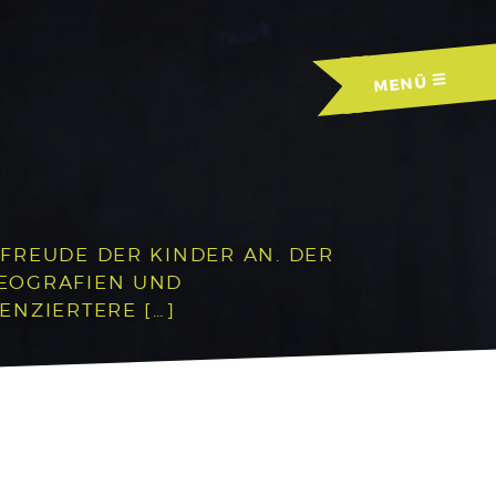
MENÜ
FREUDE DER KINDER AN. DER
REOGRAFIEN UND
ENZIERTERE […]