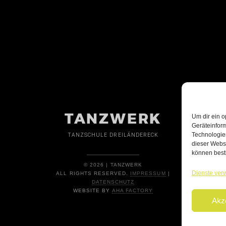
TANZWERK
Um dir ein o
Geräteinfor
Technologien
TANZSCHULE DREILÄNDERECK
dieser Websi
können best
© 2026 | TANZWERK
Dienste ver
ALL RIGHTS RESERVED.
IMPRESSUM
|
DATENSCHUTZ
WEBSITE BY
AHA FACTORY
Akz