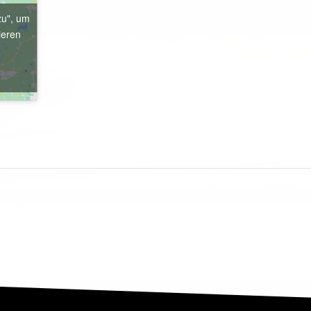
zu", um
ieren
e