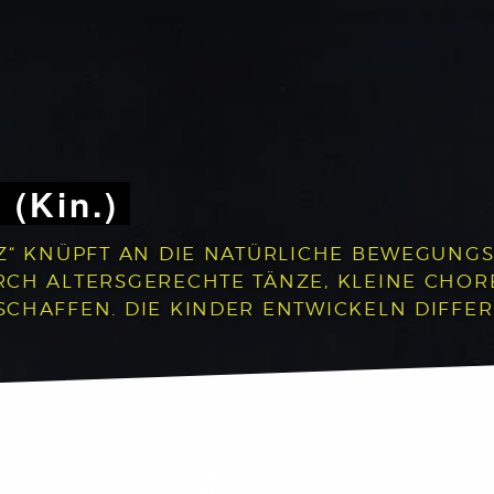
 (Kin.)
Z“ KNÜPFT AN DIE NATÜRLICHE BEWEGUNGS
RCH ALTERSGERECHTE TÄNZE, KLEINE CHO
CHAFFEN. DIE KINDER ENTWICKELN DIFFER