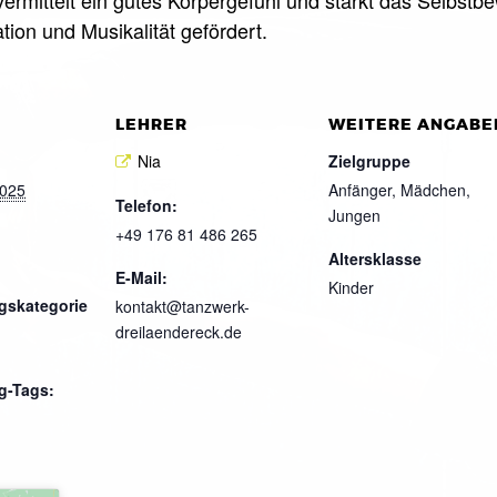
tion und Musikalität gefördert.
LEHRER
WEITERE ANGABE
Nia
Zielgruppe
2025
Anfänger, Mädchen,
Telefon:
Jungen
+49 176 81 486 265
Altersklasse
E-Mail:
Kinder
gskategorie
kontakt@tanzwerk-
dreilaendereck.de
g-Tags: