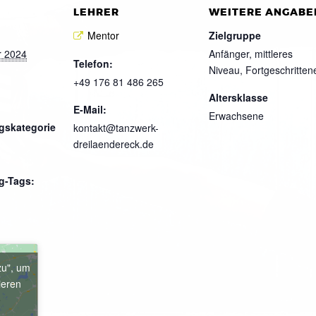
LEHRER
WEITERE ANGABE
Mentor
Zielgruppe
r 2024
Anfänger, mittleres
Telefon:
Niveau, Fortgeschritten
+49 176 81 486 265
Altersklasse
E-Mail:
Erwachsene
gskategorie
kontakt@tanzwerk-
dreilaendereck.de
g-Tags:
zu", um
ieren
e