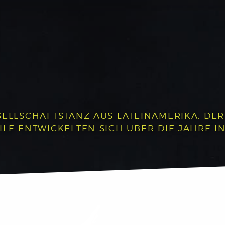
SELLSCHAFTSTANZ AUS LATEINAMERIKA, DE
ILE ENTWICKELTEN SICH ÜBER DIE JAHRE I