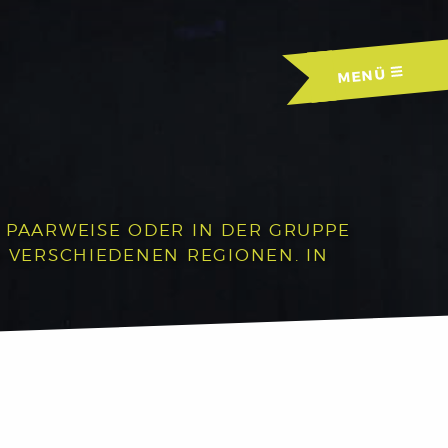
MENÜ
R PAARWEISE ODER IN DER GRUPPE
N VERSCHIEDENEN REGIONEN. IN