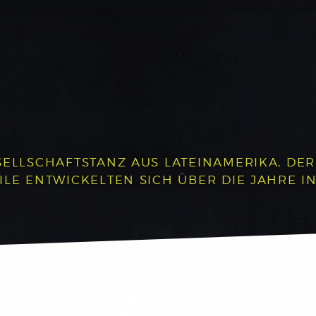
SELLSCHAFTSTANZ AUS LATEINAMERIKA, DE
ILE ENTWICKELTEN SICH ÜBER DIE JAHRE I