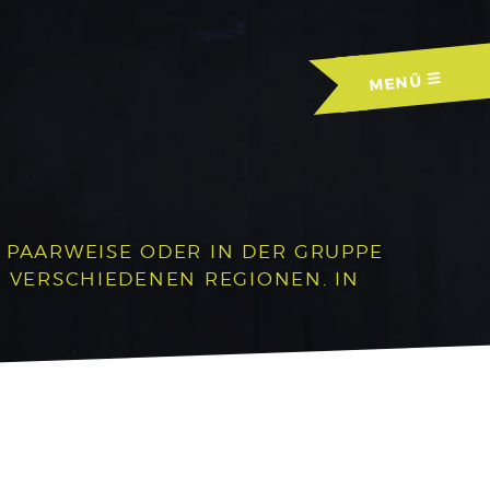
MENÜ
R PAARWEISE ODER IN DER GRUPPE
N VERSCHIEDENEN REGIONEN. IN