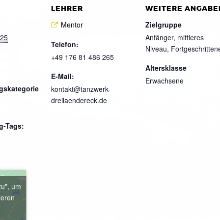
LEHRER
WEITERE ANGABE
Mentor
Zielgruppe
025
Anfänger, mittleres
Telefon:
Niveau, Fortgeschritten
+49 176 81 486 265
Altersklasse
E-Mail:
Erwachsene
gskategorie
kontakt@tanzwerk-
dreilaendereck.de
g-Tags:
zu", um
ieren
e