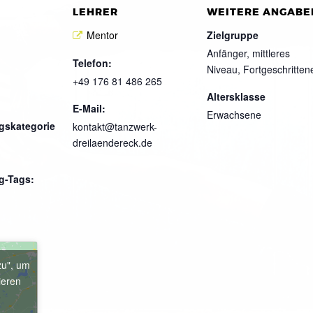
LEHRER
WEITERE ANGABE
Mentor
Zielgruppe
Anfänger, mittleres
Telefon:
Niveau, Fortgeschritten
+49 176 81 486 265
Altersklasse
E-Mail:
Erwachsene
gskategorie
kontakt@tanzwerk-
dreilaendereck.de
g-Tags:
zu", um
ieren
e