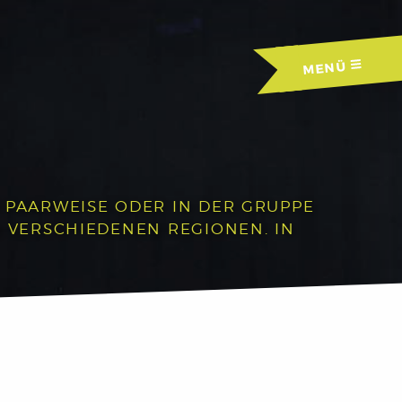
MENÜ
R PAARWEISE ODER IN DER GRUPPE
N VERSCHIEDENEN REGIONEN. IN