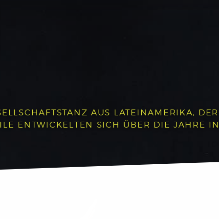
SELLSCHAFTSTANZ AUS LATEINAMERIKA, DE
ILE ENTWICKELTEN SICH ÜBER DIE JAHRE I