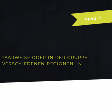
MENÜ
R PAARWEISE ODER IN DER GRUPPE
N VERSCHIEDENEN REGIONEN. IN