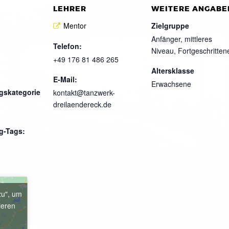
LEHRER
WEITERE ANGABE
Mentor
Zielgruppe
Anfänger, mittleres
Telefon:
Niveau, Fortgeschritten
+49 176 81 486 265
Altersklasse
E-Mail:
Erwachsene
gskategorie
kontakt@tanzwerk-
dreilaendereck.de
g-Tags:
zu", um
ieren
e