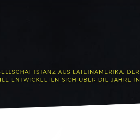
SELLSCHAFTSTANZ AUS LATEINAMERIKA, DE
ILE ENTWICKELTEN SICH ÜBER DIE JAHRE I