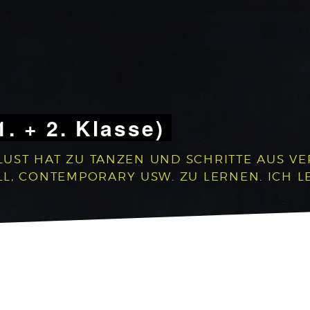
1. + 2. Klasse)
 LUST HAT ZU TANZEN UND SCHRITTE AUS V
, CONTEMPORARY USW. ZU LERNEN. ICH LEG