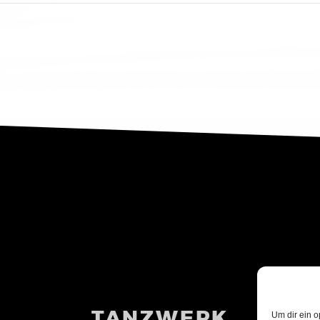
TANZWERK
Um dir ein o