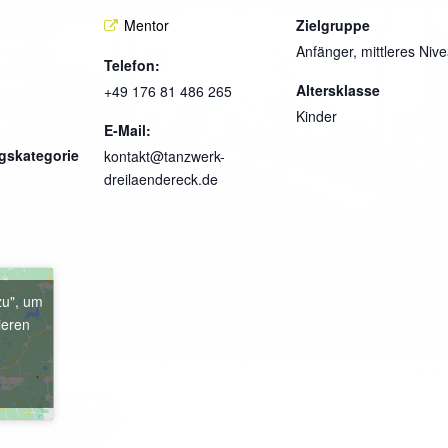
Mentor
Zielgruppe
Anfänger, mittleres Niv
Telefon:
Altersklasse
+49 176 81 486 265
Kinder
E-Mail:
gskategorie
kontakt@tanzwerk-
dreilaendereck.de
zu", um
ieren
e