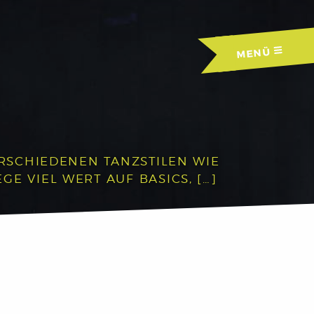
MENÜ
ERSCHIEDENEN TANZSTILEN WIE
E VIEL WERT AUF BASICS, […]