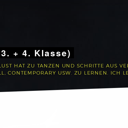
 3. + 4. Klasse)
 LUST HAT ZU TANZEN UND SCHRITTE AUS V
, CONTEMPORARY USW. ZU LERNEN. ICH LEG