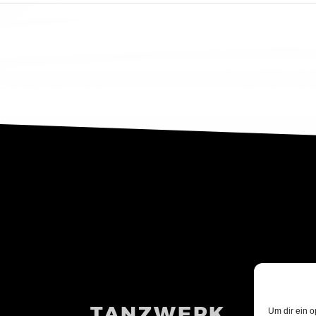
TANZWERK
Um dir ein o