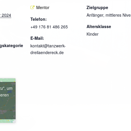
Mentor
Zielgruppe
r 2024
Anfänger, mittleres Niv
Telefon:
Altersklasse
+49 176 81 486 265
Kinder
E-Mail:
gskategorie
kontakt@tanzwerk-
dreilaendereck.de
zu", um
ieren
e