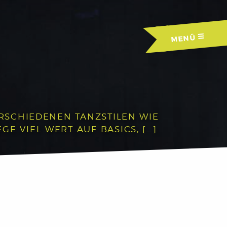
MENÜ
ERSCHIEDENEN TANZSTILEN WIE
E VIEL WERT AUF BASICS, […]