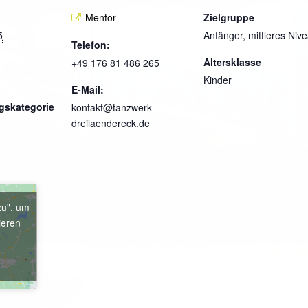
Mentor
Zielgruppe
5
Anfänger, mittleres Niv
Telefon:
Altersklasse
+49 176 81 486 265
Kinder
E-Mail:
gskategorie
kontakt@tanzwerk-
dreilaendereck.de
zu", um
ieren
e