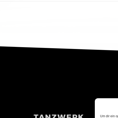
TANZWERK
Um dir ein o