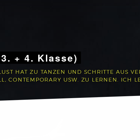
 3. + 4. Klasse)
 LUST HAT ZU TANZEN UND SCHRITTE AUS V
, CONTEMPORARY USW. ZU LERNEN. ICH LEG