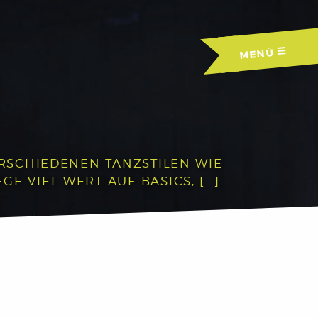
MENÜ
ERSCHIEDENEN TANZSTILEN WIE
E VIEL WERT AUF BASICS, […]