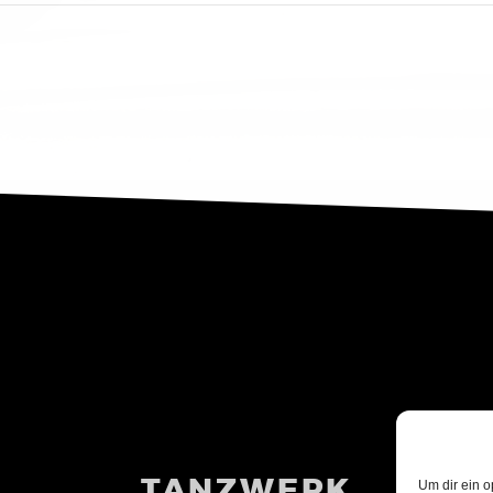
TANZWERK
Um dir ein o