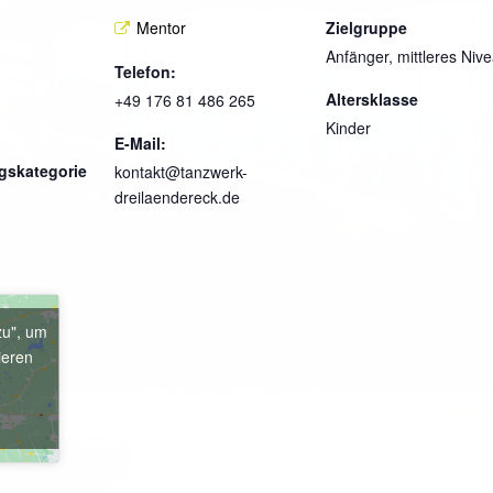
Mentor
Zielgruppe
Anfänger, mittleres Niv
Telefon:
Altersklasse
+49 176 81 486 265
Kinder
E-Mail:
gskategorie
kontakt@tanzwerk-
dreilaendereck.de
zu", um
ieren
e