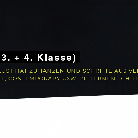
 3. + 4. Klasse)
 LUST HAT ZU TANZEN UND SCHRITTE AUS V
, CONTEMPORARY USW. ZU LERNEN. ICH LEG