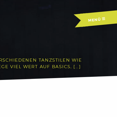
MENÜ
ERSCHIEDENEN TANZSTILEN WIE
E VIEL WERT AUF BASICS, […]