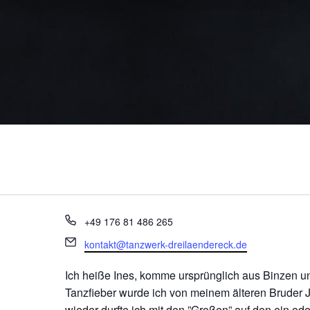
Telefon
+49 176 81 486 265
Email
kontakt@tanzwerk-dreilaendereck.de
Ich heiße Ines, komme ursprünglich aus Binzen u
Tanzfieber wurde ich von meinem älteren Bruder J
wieder durfte ich mit den ”Großen” auf den ein o