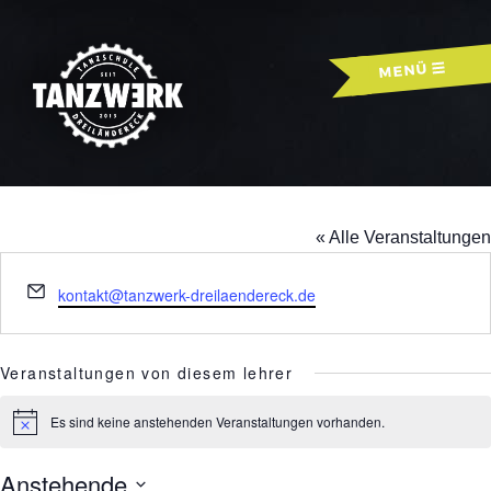
Skip
to
MENÜ
content
NATALIE
« Alle Veranstaltungen
Email
kontakt@tanzwerk-dreilaendereck.de
Veranstaltungen von diesem lehrer
Es sind keine anstehenden Veranstaltungen vorhanden.
Hinweis
Anstehende