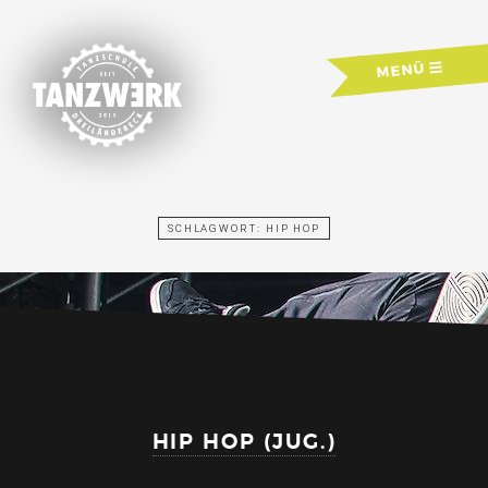
Skip
to
MENÜ
content
SCHLAGWORT:
HIP HOP
HIP HOP (JUG.)