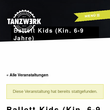
Skip
to
MENÜ
content
Ballett Kids (Kin. 6-9
Jahre)
« Alle Veranstaltungen
Diese Veranstaltung hat bereits stattgefunden.
Ballett Kids (Kin. 6-9