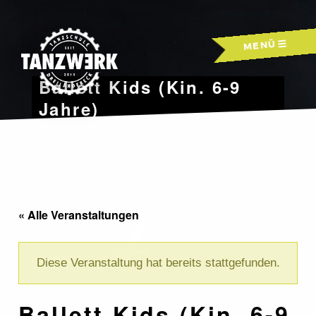
Skip
to
MENÜ
content
Ballett Kids (Kin. 6-9
Jahre)
« Alle Veranstaltungen
Diese Veranstaltung hat bereits stattgefunden.
Ballett Kids (Kin. 6-9