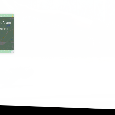
zu", um
ieren
e