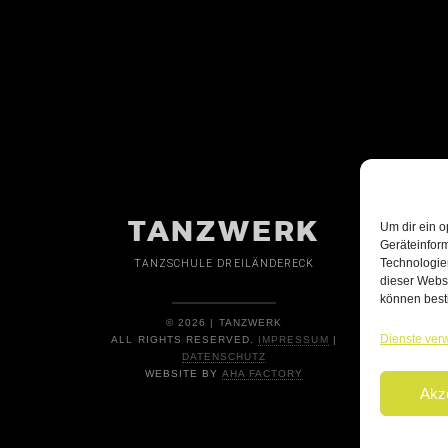
TANZWERK
Um dir ein o
Geräteinfor
Technologien
TANZSCHULE DREILÄNDERECK
dieser Websi
können best
© 2026 | TANZWERK
Dienste ver
ALL RIGHTS RESERVED.
IMPRESSUM
|
DATENSCHUTZ
WEBSITE BY
AHA FACTORY
Akz