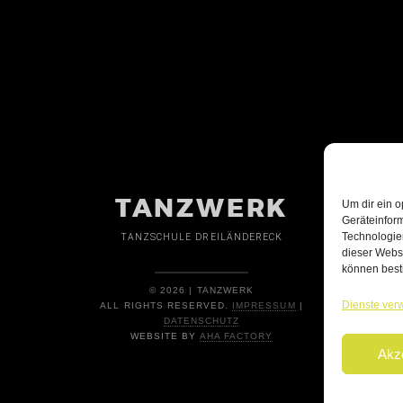
TANZWERK
Um dir ein o
Geräteinfor
Technologien
TANZSCHULE DREILÄNDERECK
dieser Websi
können best
© 2026 | TANZWERK
Dienste ver
ALL RIGHTS RESERVED.
IMPRESSUM
|
DATENSCHUTZ
WEBSITE BY
AHA FACTORY
Akz