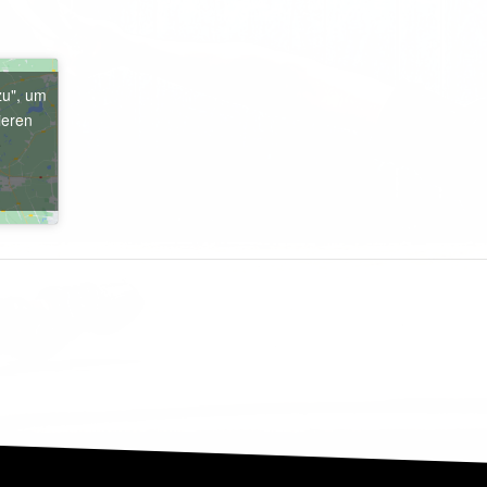
zu", um
ieren
e