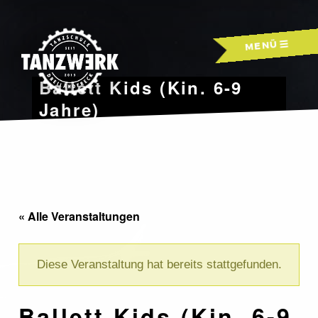
Skip
to
MENÜ
content
Ballett Kids (Kin. 6-9
Jahre)
« Alle Veranstaltungen
Diese Veranstaltung hat bereits stattgefunden.
Ballett Kids (Kin. 6-9